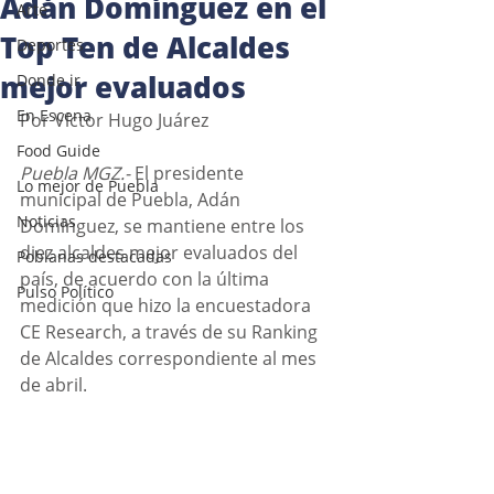
Adán Domínguez en el
Arte
Top Ten de Alcaldes
Deportes
mejor evaluados
Donde ir
En Escena
Por Víctor Hugo Juárez 
Food Guide
Puebla MGZ.-
 El presidente 
Lo mejor de Puebla
municipal de Puebla, Adán 
Noticias
Domínguez, se mantiene entre los 
diez alcaldes mejor evaluados del 
Poblanas destacadas
país, de acuerdo con la última 
Pulso Político
medición que hizo la encuestadora 
CE Research, a través de su Ranking 
de Alcaldes correspondiente al mes 
de abril. 