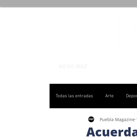
MENÚ MGZ
Todas las entradas
Arte
Depo
Puebla Magazine
Poblanas destacadas
Pulso P
Acuerda