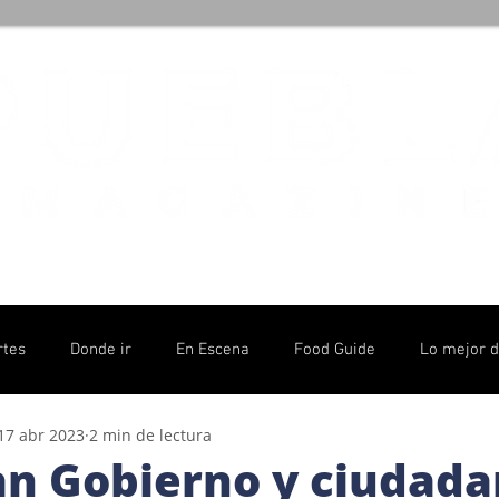
rtes
Donde ir
En Escena
Food Guide
Lo mejor 
17 abr 2023
2 min de lectura
olítico
n Gobierno y ciudada