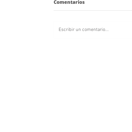
Comentarios
Escribir un comentario...
Franjitas debutan como
locales en el Cuauhtémoc
frente a Chivas