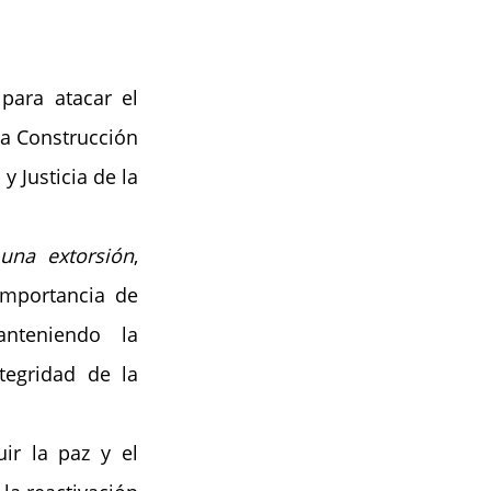
ara atacar el 
la Construcción 
Justicia de la 
 una extorsión
, 
mportancia de 
nteniendo la 
egridad de la 
ir la paz y el 