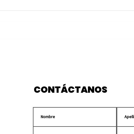
Grabarán en
Pueb
Huauchinango “El
Tian
Enemigo del Pueblo”,
202
película de Luis Estrada
CONTÁCTANOS