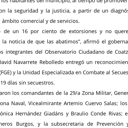
 los habitantes del municipio, al tiempo de promover l
 la seguridad y la justicia, a partir de un diagnós
l ámbito comercial y de servicios.
 de un 16 por ciento de extorsiones y no quere
 la noticia de que las abatimos”, afirmó el goberna
os integrantes del Observatorio Ciudadano de Coatz
David Navarrete Rebolledo entregó un reconocimiento
(FGE) y la Unidad Especializada en Combate al Secuestr
19 días sin secuestros.
aron los comandantes de la 29/a Zona Militar, General
Zona Naval, Vicealmirante Artemio Cuervo Salas; los t
ónica Hernández Giadáns y Braulio Conde Rivas; el 
neros Burgos, y la subsecretaria de Prevención y 