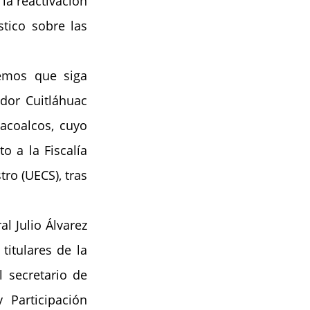
a reactivación 
tico sobre las 
mos que siga 
dor Cuitláhuac 
acoalcos, cuyo 
 a la Fiscalía 
o (UECS), tras 
 Julio Álvarez 
itulares de la 
secretario de 
Participación 